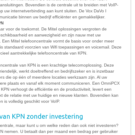
aansluitingen. Bovendien is de centrale uit te breiden met VoIP-
 op uw internetverbinding aan kunt sluiten. De Vox DaVo I
nicatie binnen uw bedrijf efficiënter en gemakkelijker.
PN
laar voor de toekomst. De Mitel oplossingen vergroten de
eschikbaarheid en aanwezigheid en zijn nauw met uw
. Een Mitel telefooncentrale vormt de basis voor onder meer
is standaard voorzien van Wifi toepassingen en voicemail. Deze
cieel aantrekkelijke telefooncentrale van KPN.
ncentrale van KPN is een krachtige telecomoplossing. Deze
riendelijk, werkt doeltreffend en bedrijfszeker en is inzetbaar
s die op één of meerdere locaties werkzaam zijn. Al uw
ere plaats en vanaf elk moment communiceren. Een OmniPCX
KPN verhoogt de efficiëntie en de productiviteit, levert een
kt de relatie met uw huidige en nieuwe klanten. Bovendien kan
 is volledig geschikt voor VoIP.
 van KPN zonder investering
entrale, maar kunt u om welke reden dan ook niet investeren?
N nemen. U betaalt dan per maand een bedrag per gebruiker