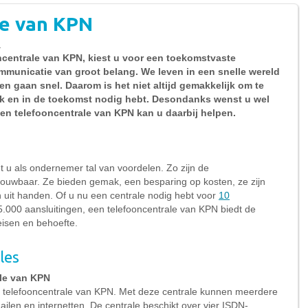
le van KPN
n
ncentrale van KPN, kiest u voor een toekomstvaste
communicatie van groot belang. We leven in een snelle wereld
n gaan snel. Daarom is het niet altijd gemakkelijk om te
ik en in de toekomst nodig hebt. Desondanks wenst u wel
en telefooncentrale van KPN kan u daarbij helpen.
 u als ondernemer tal van voordelen. Zo zijn de
trouwbaar. Ze bieden gemak, een besparing op kosten, ze zijn
uit handen. Of u nu een centrale nodig hebt voor
10
15.000 aansluitingen, een telefooncentrale van KPN biedt de
eisen en behoefte.
les
ale van KPN
 telefooncentrale van KPN. Met deze centrale kunnen meerdere
mailen en internetten. De centrale beschikt over vier ISDN-