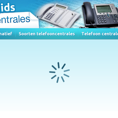
matief
Soorten telefooncentrales
Telefoon central