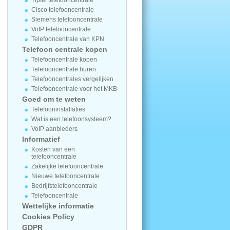
Tiptel telefooncentrale
Cisco telefooncentrale
Siemens telefooncentrale
VoIP telefooncentrale
Telefooncentrale van KPN
Telefoon centrale kopen
Telefooncentrale kopen
Telefooncentrale huren
Telefooncentrales vergelijken
Telefooncentrale voor het MKB
Goed om te weten
Telefooninstallaties
Wat is een telefoonsysteem?
VoIP aanbieders
Informatief
Kosten van een
telefooncentrale
Zakelijke telefooncentrale
Nieuwe telefooncentrale
Bedrijfstelefooncentrale
Telefooncentrale
Wettelijke informatie
Cookies Policy
GDPR