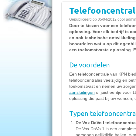
Telefooncentra
Gepubliceerd op
05/04/2012
door
admi
Door te kiezen voor een telefoo
oplossing. Voor elk bedrijf is 
en ook technische ontwikkelinge
beoordelen wat u op dit ogenbl
een toekomstvaste oplossing. E
De voordelen
Een telefooncentrale van KPN biedt
telefooncentrales veelzijdig en be
toekomstvast en nemen uw zorgen 
aansluitingen
of juist eentje voor 
oplossing die past bij uw wensen, 
Typen telefooncentra
De Vox DaVo I telefooncentr
De Vox DaVo 1 is een complete
personen gelijktijdig bellen, e-