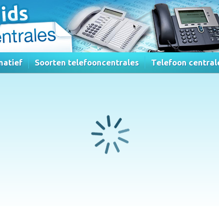
matief
Soorten telefooncentrales
Telefoon central