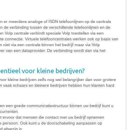
ijn er meerdere analoge of ISDN telefoonlijnen op de centrale
n de verbinding tussen de verschillende telefoonlijnen en de
en VoIp centrale verbindt speciale VoIp toestellen via een
te connectie. Virtuele telefooncentrales werken ook op basis van
n niet via een centrale binnen het bedrijf maar via VoIp
ver van een dataprovider. De verbinding wordt dan via het
entieel voor kleine bedrijven?
oor kleine bedrijven zelfs nog wel belangrijker dan voor grotere
jden vaak schaars en kleinere bedrijven hebben hun klanten hard
en een goede communicatiestructuur binnen uw bedrijf kunt u
currenten.
t ervoor dat mensen die contact met uw bedrijf opnemen
e persoon. Ook kunt u de doorschakeling aanpassen op
 afwezig is.