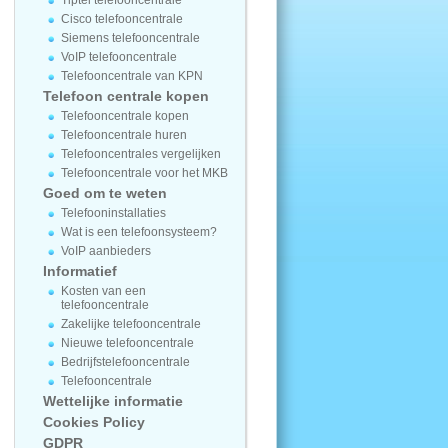
Tiptel telefooncentrale
Cisco telefooncentrale
Siemens telefooncentrale
VoIP telefooncentrale
Telefooncentrale van KPN
Telefoon centrale kopen
Telefooncentrale kopen
Telefooncentrale huren
Telefooncentrales vergelijken
Telefooncentrale voor het MKB
Goed om te weten
Telefooninstallaties
Wat is een telefoonsysteem?
VoIP aanbieders
Informatief
Kosten van een
telefooncentrale
Zakelijke telefooncentrale
Nieuwe telefooncentrale
Bedrijfstelefooncentrale
Telefooncentrale
Wettelijke informatie
Cookies Policy
GDPR