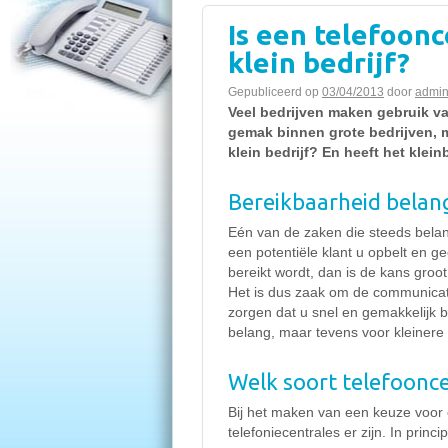
Is een telefoonc
klein bedrijf?
Gepubliceerd op
03/04/2013
door
admi
Veel bedrijven maken gebruik van
gemak binnen grote bedrijven, m
klein bedrijf? En heeft het klei
Bereikbaarheid belang
Eén van de zaken die steeds belang
een potentiële klant u opbelt en g
bereikt wordt, dan is de kans groot 
Het is dus zaak om de communicati
zorgen dat u snel en gemakkelijk be
belang, maar tevens voor kleinere 
Welk soort telefoonce
Bij het maken van een keuze voor e
telefoniecentrales er zijn. In princ