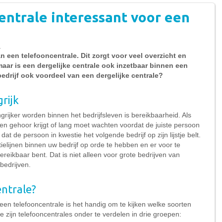
entrale interessant voor een
n
 een telefooncentrale. Dit zorgt voor veel overzicht en
aar is een dergelijke centrale ook inzetbaar binnen een
nbedrijf ook voordeel van een dergelijke centrale?
rijk
rijker worden binnen het bedrijfsleven is bereikbaarheid. Als
een gehoor krijgt of lang moet wachten voordat de juiste persoon
dat de persoon in kwestie het volgende bedrijf op zijn lijstje belt.
elijnen binnen uw bedrijf op orde te hebben en er voor te
reikbaar bent. Dat is niet alleen voor grote bedrijven van
bedrijven.
ntrale?
en telefooncentrale is het handig om te kijken welke soorten
ipe zijn telefooncentrales onder te verdelen in drie groepen: