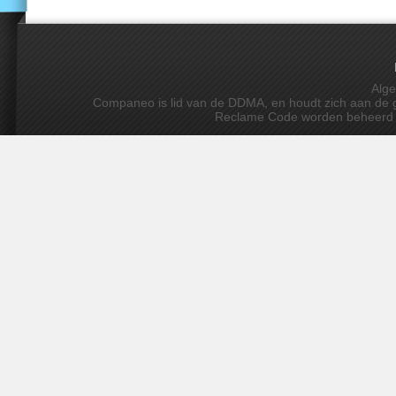
Alg
Companeo is lid van de DDMA, en houdt zich aan de gedr
Reclame Code worden beheerd