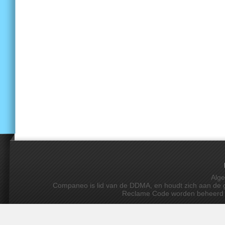
Alg
Companeo is lid van de DDMA, en houdt zich aan de gedr
Reclame Code worden beheerd