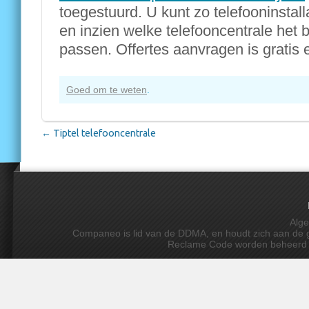
toegestuurd. U kunt zo telefooninstall
en inzien welke telefooncentrale het b
passen. Offertes aanvragen is gratis e
Goed om te weten
.
←
Tiptel telefooncentrale
Alg
Companeo is lid van de DDMA, en houdt zich aan de gedr
Reclame Code worden beheerd